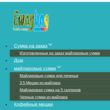
Перейти
к
содержимому
ПЕЧАТЬ ГИБК
Сумка на заказ
Изготовленные на заказ майларовые сумки
РЕШЕНИЙ
Дом
майларовые сумки
Майларовые сумки для печенья
3.5 Мешки из майлара
Майларовая сумка на 5 галлонов
Черные сумки из майлара
Кофейные мешки