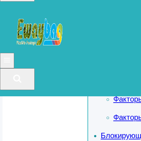
Нет сле
В обще
Метод о
проблема ц
Фактор
Фактор
Факторы
Блокирующ