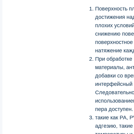
Поверхность п
достижения на
плохих условий
снижению пове
поверхностное
натяжение каж
При обработке
материалы, ант
добавки со вр
интерфейсный с
Следовательно,
использование
пера доступен.
такие как PA, 
адгезию, такие