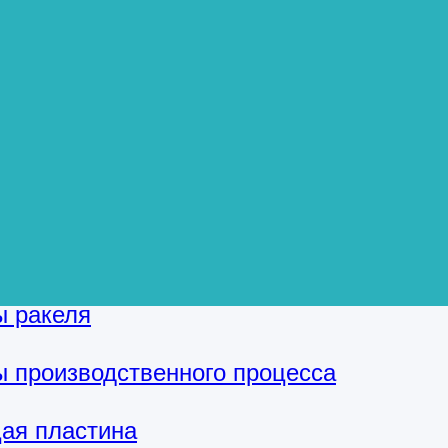
дов от чернильных линий
м, есть следующие аспекты
бработки линейных меток
ветовых различий, возникающих при пе
ы чернил
ы ракеля
 производственного процесса
ая пластина