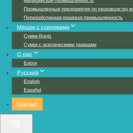
Медицинская промышленность
Фактор
Промышленные предприятия по производству к
Переработанная пищевая промышленность
процесс пе
Мешок с сорняками
Сумки Runtz
Качеств
Сумки с экзотическими травками
О нас
Фактор
Блоги
Русский
Факторы
English
следы лини
Español
Контакт
Нет сле
линий