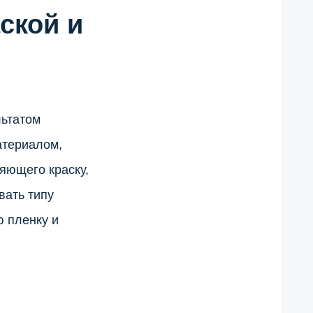
ской и
льтатом
атериалом,
яющего краску,
вать типу
ю пленку и