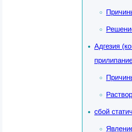
Причин
Решени
Адгезия (к
прилипание
Причин
Раствор
сбой стати
Явление