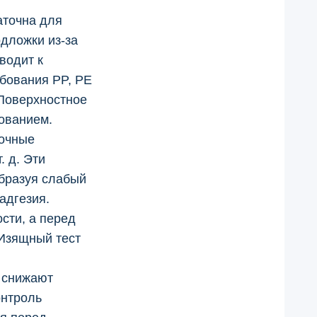
аточна для
дложки из-за
водит к
бования PP, PE
Поверхностное
ованием.
зочные
. д. Эти
образуя слабый
адгезия.
сти, а перед
 Изящный тест
и снижают
онтроль