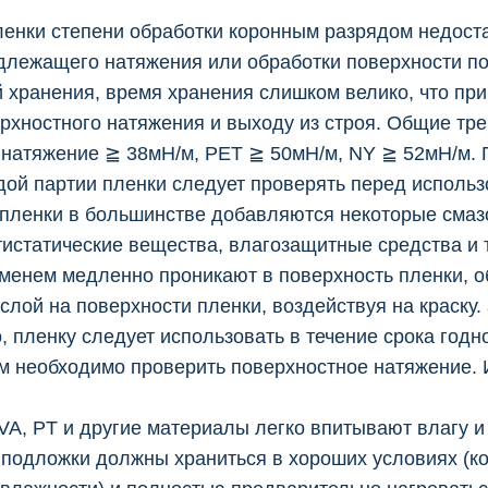
ленки степени обработки коронным разрядом недост
длежащего натяжения или обработки поверхности по
 хранения, время хранения слишком велико, что при
рхностного натяжения и выходу из строя. Общие тре
 натяжение ≧ 38мН/м, PET ≧ 50мН/м, NY ≧ 52мН/м. 
дой партии пленки следует проверять перед использ
 пленки в большинстве добавляются некоторые сма
истатические вещества, влагозащитные средства и т
еменем медленно проникают в поверхность пленки, 
лой на поверхности пленки, воздействуя на краску. 
 пленку следует использовать в течение срока годно
м необходимо проверить поверхностное натяжение.
PVA, PT и другие материалы легко впитывают влагу 
 подложки должны храниться в хороших условиях (к