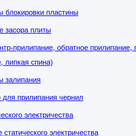
ы блокировки пластины
е засора плиты
онтр-прилипание, обратное прилипание, 
, липкая спина)
ы залипания
 для прилипания чернил
ческого электричества
 статического электричества