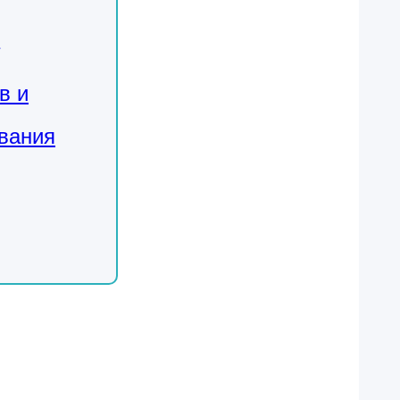
в и
вания