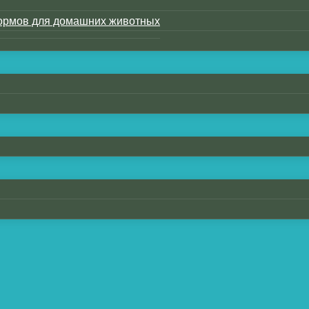
ы чернил
ормов для домашних животных
чати ошибок надпечатки
о персонала
ы оборудования
 процесса эксплуатации:
и скребка, порожденные причинами
дов от чернильных линий и отметок от 