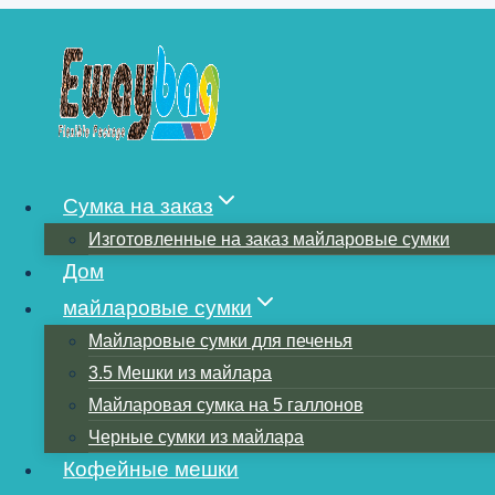
Перейти
к
содержимому
ИЗ ТОНКИХ П
Сумка на заказ
Изготовленные на заказ майларовые сумки
ПРЕКРАСНЫЕ 
Дом
майларовые сумки
Майларовые сумки для печенья
ВАШИМ СОБС
3.5 Мешки из майлара
Майларовая сумка на 5 галлонов
Черные сумки из майлара
Кофейные мешки