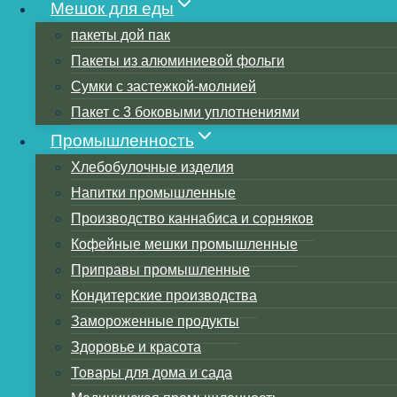
Мешок для еды
пакеты дой пак
Пакеты из алюминиевой фольги
Сумки с застежкой-молнией
Пакет с 3 боковыми уплотнениями
Промышленность
Оглавление
Хлебобулочные изделия
Классические методы печати в дизайне пла
Напитки промышленные
Как они печатаются?
Производство каннабиса и сорняков
Флексографическая печать
Кофейные мешки промышленные
Снимок экрана
Приправы промышленные
Струйная печать
Кондитерские производства
Глубокая печать
Замороженные продукты
Несколько типов приложений для печати
Здоровье и красота
Гибкий процесс печати дизайна упаковки
Товары для дома и сада
Ниже приводится процесс печати рукоп