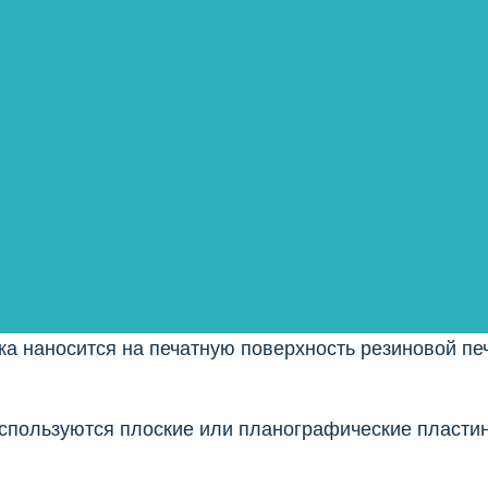
ались по-разному в зависимости от размера тиража
 техника включала большой рулонный пресс.
н поверх другого) удерживается прессом в натяжени
ывают, что флексография, а не офсетная литограф
ска наносится на печатную поверхность резиновой 
используются плоские или планографические пласти