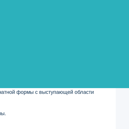
.
и, когда пластиковый лист проходит через
ия, была подходящим методом коммерческой
печатной формы с выступающей области
ны.