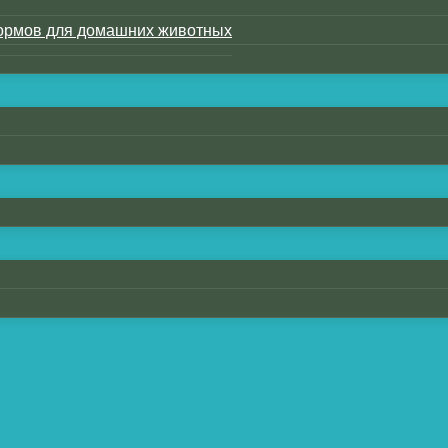
ормов для домашних животных
азличные виды сумок или пакетов.
ых для пищевых продуктов термосвариваемых матер
ри печати.
ая печать и стильные формы сделают вашу упаковку
ют демонстрацию и использование сумок.
ия подходит для производителей закусок.
 печати в дизайне плас