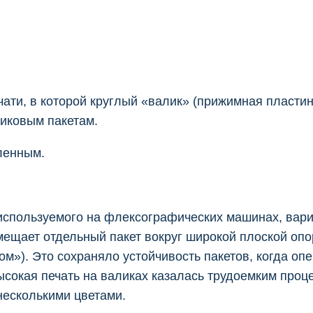
ати, в которой круглый «валик» (прижимная пластин
иковым пакетам.
дленным.
 используемого на флексографических машинах, вари
мещает отдельный пакет вокруг широкой плоской оп
м»). Это сохраняло устойчивость пакетов, когда оп
ысокая печать на валиках казалась трудоемким проц
несколькими цветами.