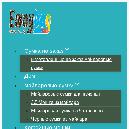
Перейти
к
содержимому
Сумка на заказ
Изготовленные на заказ майларовые
сумки
Дом
майларовые сумки
Майларовые сумки для печенья
3.5 Мешки из майлара
Майларовая сумка на 5 галлонов
Черные сумки из майлара
Кофейные мешки