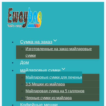
Перейти
к
содержимому
Сумка на заказ
Изготовленные на заказ майларовые
сумки
Дом
майларовые сумки
Майларовые сумки для печенья
3.5 Мешки из майлара
Майларовая сумка на 5 галлонов
Черные сумки из майлара
Кофейные мешки