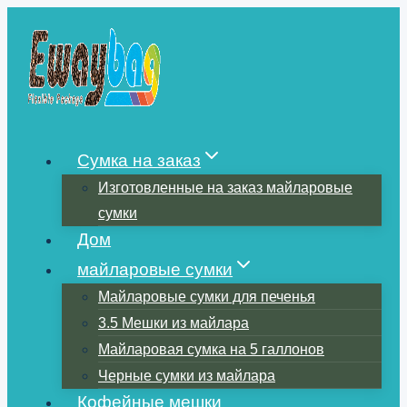
Перейти
к
содержимому
Сумка на заказ
Изготовленные на заказ майларовые
сумки
Дом
майларовые сумки
Майларовые сумки для печенья
3.5 Мешки из майлара
Майларовая сумка на 5 галлонов
Черные сумки из майлара
Кофейные мешки