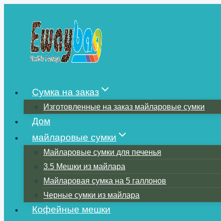
Перейти
к
содержимому
Сумка на заказ
Изготовленные на заказ майларовые сумки
Дом
майларовые сумки
Майларовые сумки для печенья
3.5 Мешки из майлара
Майларовая сумка на 5 галлонов
Черные сумки из майлара
Кофейные мешки