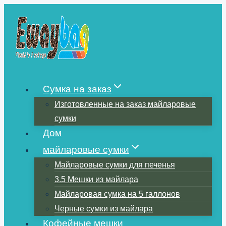
Перейти
к
содержимому
Сумка на заказ
Изготовленные на заказ майларовые
сумки
Дом
майларовые сумки
Майларовые сумки для печенья
3.5 Мешки из майлара
Майларовая сумка на 5 галлонов
Черные сумки из майлара
Кофейные мешки