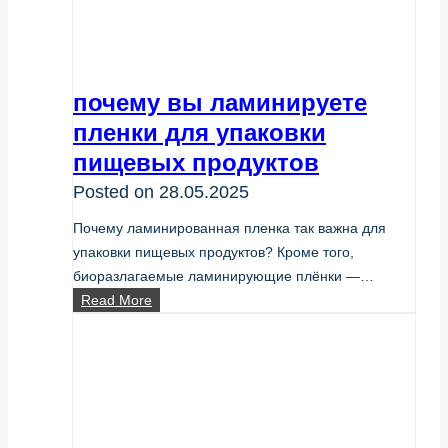
почему вы ламинируете
пленки для упаковки
пищевых продуктов
Posted on
28.05.2025
Почему ламинированная пленка так важна для
упаковки пищевых продуктов? Кроме того,
биоразлагаемые ламинирующие плёнки —…
почему
Read More
вы
ламинируете
пленки
для
упаковки
пищевых