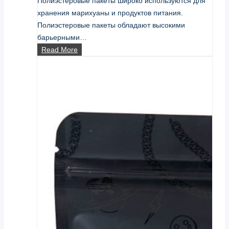
Полиэстеровые пакеты широко используются для
хранения марихуаны и продуктов питания.
Полиэстеровые пакеты обладают высокими
барьерными…
как
Read More
запечатать
майларовые
пакеты