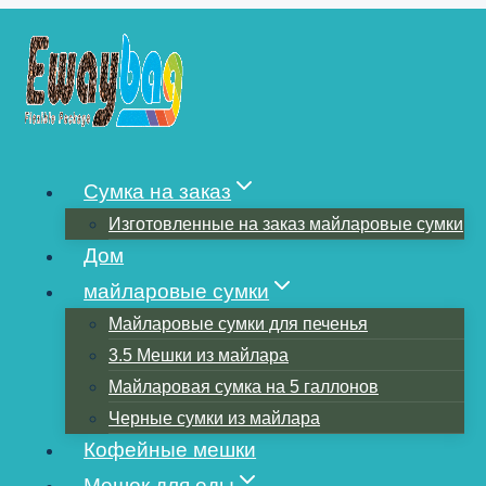
Перейти
к
содержимому
ЧТО ТАКОЕ СКЛАДНОЙ
МЕШОК?
Сумка на заказ
Изготовленные на заказ майларовые сумки
Дом
майларовые сумки
Майларовые сумки для печенья
3.5 Мешки из майлара
Майларовая сумка на 5 галлонов
Черные сумки из майлара
Кофейные мешки
Мешок для еды