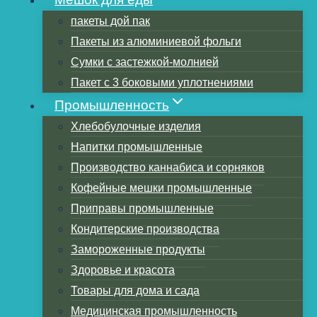
пакеты дой пак
Пакеты из алюминиевой фольги
Оглавление
Сумки с застежкой-молнией
Складная сумка
Пакет с 3 боковыми уплотнениями
Боковые угловые сумки
Промышленность
Сумки с нижней застежкой
Хлебобулочные изделия
Преимущества треугольных сумок
Напитки промышленные
1. Стабильность
Производство каннабиса и сорняков
2. Занимайте меньше места
Кофейные мешки промышленные
3. Легко носить с собой
Приправы промышленные
4.Универсальный
Кондитерские производства
5. Доступная цена
Замороженные продукты
Отличие от невкладывающихся угловых
Здоровье и красота
сумок
Товары для дома и сада
Резюме
Медицинская промышленность