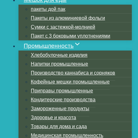
пакеты дой пак
Пакеты из алюминиевой фольги
Оглавление
Сумки с застежкой-молнией
1.Что такое полиэтиленовый пакет?
Пакет с 3 боковыми уплотнениями
2.Что означает полиэтиленовый пакет?
Промышленность
3.10 виды распространенных
Хлебобулочные изделия
полиэтиленовых пакетов и их
Напитки промышленные
применение, особенности
Производство каннабиса и сорняков
4.Процесс производства
Кофейные мешки промышленные
полиэтиленового плоского мешка
Приправы промышленные
5.Особенности полиэтиленовой сумки с
Кондитерские производства
плоским карманом:
Замороженные продукты
6. Преимущества полиэтиленового
Здоровье и красота
плоского мешка
Товары для дома и сада
7.Как решить проблемы упаковки
Медицинская промышленность