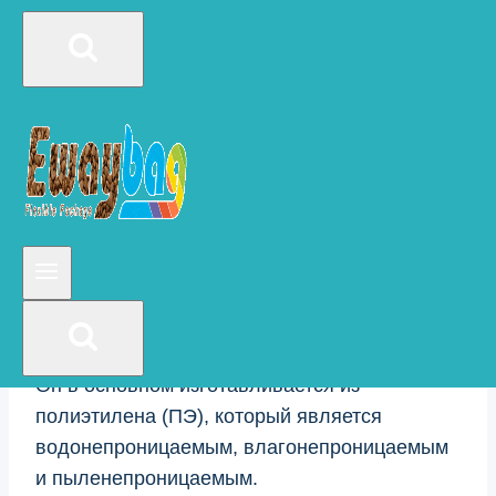
высокого давления (ЛПЭНП), с помощью
формования пленки с раздувом, пакеты из
пластика, изготовленные с помощью
машины горячей резки, могут быть
многократно запечатаны.
ПЭ, ПО, ЭВА и многослойные композитные
пакеты с застежкой-молнией являются
стандартными материалами.
Плоский полиэтиленовый пакет — это
легкий, прочный и экологически чистый
упаковочный материал.
Он в основном изготавливается из
полиэтилена (ПЭ), который является
водонепроницаемым, влагонепроницаемым
и пыленепроницаемым.