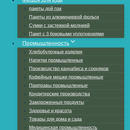
пакеты дой пак
Пакеты из алюминиевой фольги
Оглавление
Сумки с застежкой-молнией
Подготовительные работы для
Пакет с 3 боковыми уплотнениями
хранения продуктов питания в
Промышленность
майларовых мешках:
Хлебобулочные изделия
Этапы хранения продуктов в
Напитки промышленные
майларовых пакетах
Производство каннабиса и сорняков
Шаг 1: Подготовьте еду
Кофейные мешки промышленные
Шаг 2: Установка майларового мешка
Приправы промышленные
Шаг 3: Выпуск воздуха
Кондитерские производства
Шаг 4: Запечатывание майларового
Замороженные продукты
пакета
Здоровье и красота
1. Запечатывание термосваркой
Товары для дома и сада
2. Запечатывание бытовым утюгом
Медицинская промышленность