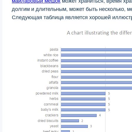
майларовый мешок
может храниться, время хра
долгим и длительным, может быть несколько, ме
Следующая таблица является хорошей иллюстра