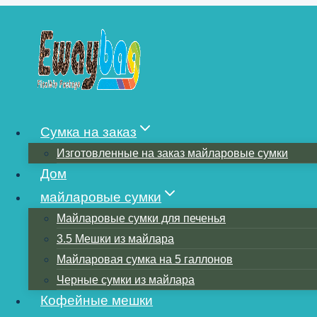
Перейти
к
содержимому
КАК ДОЛГО Х
Сумка на заказ
Изготовленные на заказ майларовые сумки
МАЙЛАРОВЫХ
Дом
майларовые сумки
Майларовые сумки для печенья
3.5 Мешки из майлара
Майларовая сумка на 5 галлонов
Черные сумки из майлара
Кофейные мешки