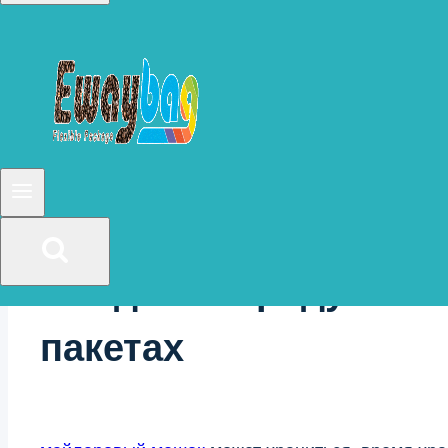
Химические факторы в основном связаны с вли
Микроорганизмы значительно влияют на порчу 
продлить срок годности продуктов питания, гл
Подводя итог, главное — это сама еда, затем у
Но майларовая сумка по-прежнему остается са
Как долго продукты 
пакетах