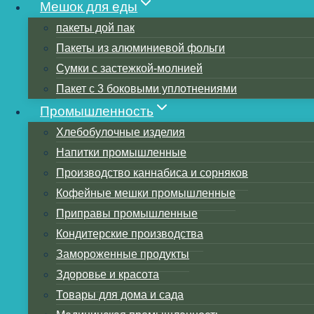
Мешок для еды
пакеты дой пак
Пакеты из алюминиевой фольги
Сумки с застежкой-молнией
Пакет с 3 боковыми уплотнениями
Промышленность
Оглавление
Хлебобулочные изделия
Как долго продукты могут оставаться свеж
Напитки промышленные
Как долго мука может храниться в майлар
Производство каннабиса и сорняков
Каков срок годности муки?
Кофейные мешки промышленные
Как долго хранить муку Как лучше сохранит
Приправы промышленные
Почему портится мука
Кондитерские производства
Срок годности муки истекает?
Замороженные продукты
Почему стоит выбрать тонкий полиэстер с
Здоровье и красота
Как долго можно хранить овес в майларов
Товары для дома и сада
Как долго сахар хранится в майларе?