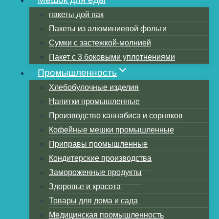
пакеты дой пак
Пакеты из алюминиевой фольги
Оглавление
Сумки с застежкой-молнией
Условия хранения
Пакет с 3 боковыми уплотнениями
Срок годности
Промышленность
Дата жарки
Хлебобулочные изделия
Кофе портится? Сколько хранится
Напитки промышленные
кофе?
Производство каннабиса и сорняков
Как хранить кофе в течение длительного
Кофейные мешки промышленные
времени
Приправы промышленные
Как хранить кофе в майларовых
Кондитерские производства
мешках?
Замороженные продукты
Как лучше всего хранить кофе в течение
Здоровье и красота
длительного времени?
Товары для дома и сада
Как долго хранится обжаренный кофе в
Медицинская промышленность