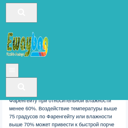
попадание воздуха и влаги. Мешки из
майлара — это материал, устойчивый к
воде, поэтому они являются хорошим
выбором для хранения кофе. Однако, если
пакеты не запечатаны должным образом,
кофе все равно может подвергаться
воздействию воздуха и влаги, что может
привести к тому, что со временем он
потеряет свой вкус и аромат.
Идеальная температура хранения кофе
составляет от 50 до 60 градусов по
Фаренгейту при относительной влажности
менее 60%. Воздействие температуры выше
75 градусов по Фаренгейту или влажности
выше 70% может привести к быстрой порче