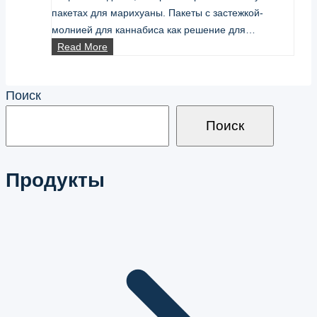
пакетах для марихуаны. Пакеты с застежкой-
молнией для каннабиса как решение для…
Weed
Read More
Zipper:
что
Поиск
нужно
знать
Поиск
о
марихуановых
Zipper
Продукты