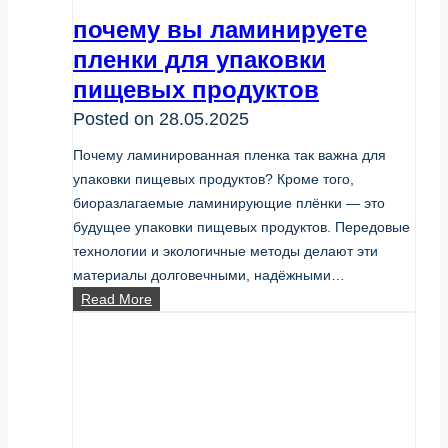
почему вы ламинируете
пленки для упаковки
пищевых продуктов
Posted on
28.05.2025
Почему ламинированная пленка так важна для
упаковки пищевых продуктов? Кроме того,
биоразлагаемые ламинирующие плёнки — это
будущее упаковки пищевых продуктов. Передовые
технологии и экологичные методы делают эти
материалы долговечными, надёжными…
почему
Read More
вы
ламинируете
пленки
для
упаковки
пищевых