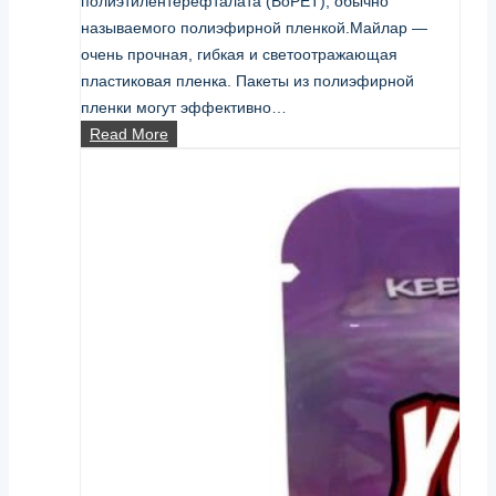
полиэтилентерефталата (BoPET), обычно
называемого полиэфирной пленкой.Майлар —
очень прочная, гибкая и светоотражающая
пластиковая пленка. Пакеты из полиэфирной
пленки могут эффективно…
какова
Read More
стандартная
толщина
майларовых
мешков?