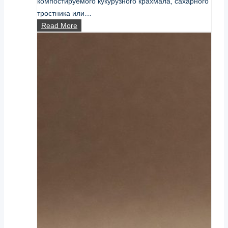
компостируемого кукурузного крахмала, сахарного
тростника или…
Что
Read More
такое
биоразлагаемая
пленка?