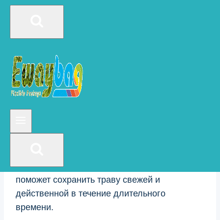
среде, он может быстро покрыться плесенью
или грибком. С другой стороны, если сорняк
хранится в спокойном, сухом климате, он
сохранит свою силу и вкус в течение более
длительного периода времени.
Наконец, тип используемого пакета с
застежкой-молнией также может повлиять на
срок хранения травки. Высококачественные
пакеты с застежкой-молнией изготовлены из
прочных воздухонепроницаемых
материалов, которые могут предотвратить
попадание влаги и воздуха в пакет, что
поможет сохранить траву свежей и
действенной в течение длительного
времени.