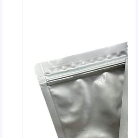
против
упаковки-
стика