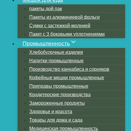
пакеты дой пак
Пакеты из алюминиевой фольги
Оглавление
Сумки с застежкой-молнией
Факторы, влияющие на срок хранения
Пакет с 3 боковыми уплотнениями
травы в пакете с застежкой-молнией
Промышленность
Срок годности травки в пакете на
Хлебобулочные изделия
молнии
Напитки промышленные
Советы по хранению травки в пакете на
Производство каннабиса и сорняков
молнии
Кофейные мешки промышленные
Похожие сообщения
Приправы промышленные
Кондитерские производства
Факторы, влияющие на
Замороженные продукты
срок хранения травы в
Здоровье и красота
Товары для дома и сада
пакете с застежкой-
Медицинская промышленность