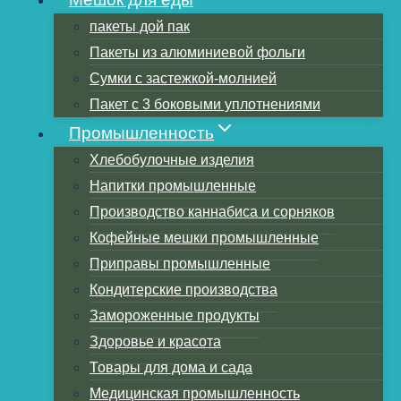
пакеты дой пак
Пакеты из алюминиевой фольги
Оглавление
Сумки с застежкой-молнией
Определение объема пищи
Пакет с 3 боковыми уплотнениями
Выбор правильного поглотителя
Промышленность
кислорода
Хлебобулочные изделия
Использование кислородного
Напитки промышленные
поглотителя
Производство каннабиса и сорняков
Заключение
Кофейные мешки промышленные
Что такое поглотители кислорода?
Приправы промышленные
Цель:
Кондитерские производства
Активация:
Замороженные продукты
Срок годности
Здоровье и красота
Безопасность
Товары для дома и сада
Как работают поглотители кислорода
Медицинская промышленность