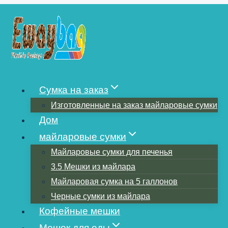
Перейти
к
содержимому
КАКОЙ РАЗМЕР
ПОГЛОТИТЕЛЯ
Сумка на заказ
Изготовленные на заказ майларовые сумки
КИСЛОРОДА ДЛЯ 1-
Дом
майларовые сумки
ГАЛЛОННОГО
Майларовые сумки для печенья
3.5 Мешки из майлара
МАЙЛАРОВОГО
Майларовая сумка на 5 галлонов
МЕШКА?
Черные сумки из майлара
Кофейные мешки
Мешок для еды