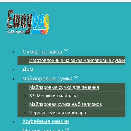
Перейти
к
содержимому
КАКОВА СТАНДАРТНАЯ
ТОЛЩИНА
Сумка на заказ
Изготовленные на заказ майларовые сумки
МАЙЛАРОВЫХ
Дом
майларовые сумки
МЕШКОВ?
Майларовые сумки для печенья
3.5 Мешки из майлара
Майларовая сумка на 5 галлонов
Черные сумки из майлара
Кофейные мешки
Мешок для еды