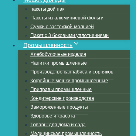
пакеты дой пак
Пакеты из алюминиевой фольги
Оглавление
Сумки с застежкой-молнией
Что такое майларовый мешок
Пакет с 3 боковыми уплотнениями
Преимущества майларовой сумки
Промышленность
Единица измерения мил
Хлебобулочные изделия
Выбор толщины, толщина для разных
Напитки промышленные
блюд
Производство каннабиса и сорняков
Как измерить толщину и размер
Кофейные мешки промышленные
майларового мешка?
Приправы промышленные
Как запечатать майларовый пакет
Кондитерские производства
Одобрение FDA для контакта с
Замороженные продукты
пищевыми продуктами
Здоровье и красота
Прием печати, создание брендов
Товары для дома и сада
Заключение
Медицинская промышленность