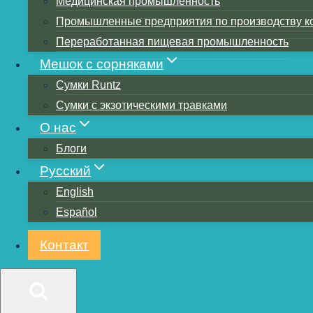
Медицинская промышленность
Полистирол
Промышленные предприятия по производству к
Переработанная пищевая промышленность
Поливинил
Мешок с сорняками
Сумки Runtz
Полиэстер 
Сумки с экзотическими травками
О нас
фенолопла
Блоги
Русский
Полиамид 
English
Español
Карбамидо
Контакт
Полимолочн
Миамин пла