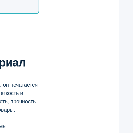
риал
; он печатается
егкость и
сть, прочность
овары,
 мы