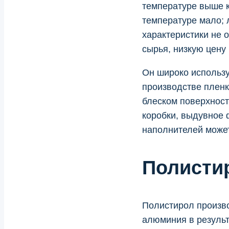
температуре выше к
температуре мало; 
характеристики не 
сырья, низкую цену
Он широко использ
производстве плен
блеском поверхност
коробки, выдувное 
наполнителей может
Полисти
Полистирол произво
алюминия в результ