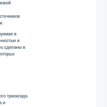
изкой
сточников
и.
зуемая в
чностью и
ть сделаны в
которых
ого триоксида
а и