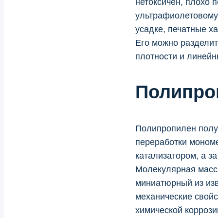
нетоксичен, плохо п
ультрафиолетовому 
усадке, печатные ха
Его можно разделит
плотности и линейн
Полипро
Полипропилен получ
переработки моном
катализатором, а з
Молекулярная масса
миниатюрный из изв
механические свойс
химической коррози