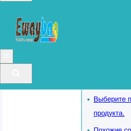
Поливинило
Поликарбон
Поливинил
Полиуретан
Алюминизи
Выберите п
продукта.
Похожие с