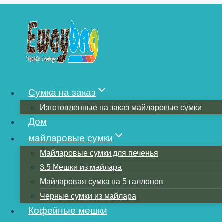
Перейти
к
содержимому
14 ВИДОВ ПЛ
Сумка на заказ
Изготовленные на заказ майларовые сумки
УПАКОВОЧНЫ
Дом
майларовые сумки
Майларовые сумки для печенья
3.5 Мешки из майлара
Майларовая сумка на 5 галлонов
Черные сумки из майлара
Кофейные мешки