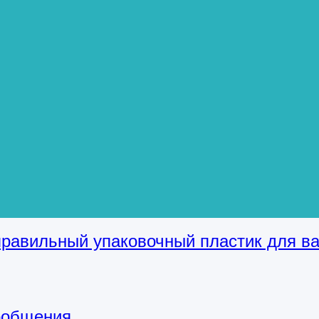
вый спирт (ПВА)
ат (ПК)
иденхлорид (ПВДХ)
 (ПВП)
рованная пленка
равильный упаковочный пластик для в
ообщения