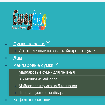
Перейти
к
содержимому
КАКИЕ МАТЕ
Сумка на заказ
Изготовленные на заказ майларовые сумки
ИЗГОТОВЛЕН
Дом
майларовые сумки
Майларовые сумки для печенья
3.5 Мешки из майлара
Майларовая сумка на 5 галлонов
Черные сумки из майлара
Кофейные мешки