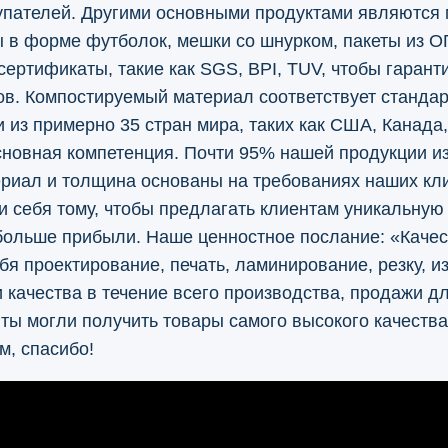
упателей. Другими основными продуктами являются 
ы в форме футболок, мешки со шнурком, пакеты из О
 сертификаты, такие как SGS, BPI, TUV, чтобы гарант
ов. Компостируемый материал соответствует станда
из примерно 35 стран мира, таких как США, Канада, 
новная компетенция. Почти 95% нашей продукции и
териал и толщина основаны на требованиях наших кл
 себя тому, чтобы предлагать клиентам уникальную
больше прибыли. Наше ценностное послание: «Качес
я проектирование, печать, ламинирование, резку, из
 качества в течение всего производства, продажи д
ты могли получить товары самого высокого качества
м, спасибо!