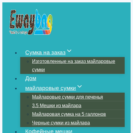
Перейти
к
содержимому
Сумка на заказ
Изготовленные на заказ майларовые
сумки
Дом
майларовые сумки
Майларовые сумки для печенья
3.5 Мешки из майлара
Майларовая сумка на 5 галлонов
Черные сумки из майлара
Кофейные мешки